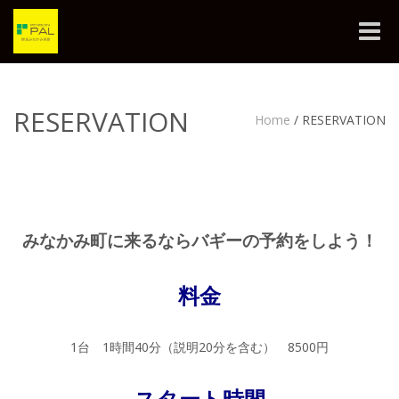
Toggle
naviga
RESERVATION
Home
/
RESERVATION
みなかみ町に来るならバギーの予約をしよう！
料金
1台 1時間40分（説明20分を含む） 8500円
スタート時間