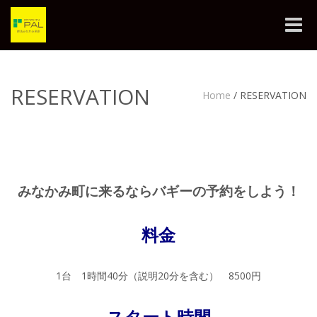
Toggle
naviga
RESERVATION
Home
/
RESERVATION
みなかみ町に来るならバギーの予約をしよう！
料金
1台 1時間40分（説明20分を含む） 8500円
スタート時間