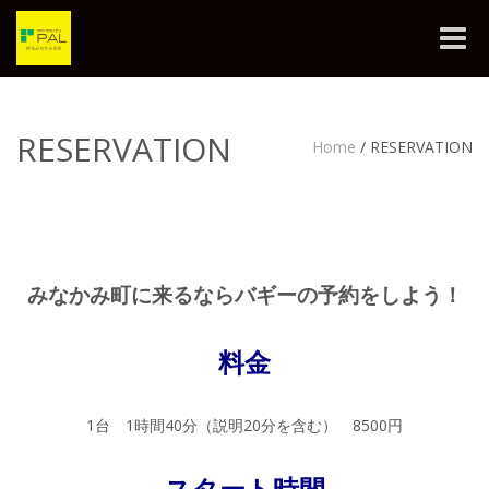
Toggle
naviga
RESERVATION
Home
/
RESERVATION
みなかみ町に来るならバギーの予約をしよう！
料金
1台 1時間40分（説明20分を含む） 8500円
スタート時間